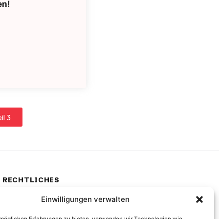
en!
il 3
RECHTLICHES
Datenschutz
Einwilligungen verwalten
Datenlöschung
möglichen Erfahrungen zu bieten, verwenden wir Technologien wie